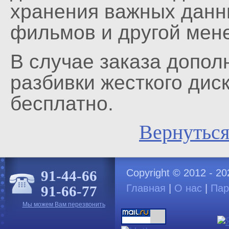
хранения важных данных
фильмов и другой мен
В случае заказа дополн
разбивки жесткого дис
бесплатно.
Вернуться
Copyright © 2012 - 2
91-44-66
Главная
|
О нас
|
Пар
91-66-77
Мы можем Вам перезвонить