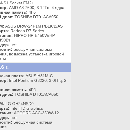
-S1 Socket FM2+
сор:
AMD A8 7600, 3.1ГГц, 4 ядра
вная память:
4Гб
 диск:
TOSHIBA DT01ACA050,
M:
ASUS DRW-24F1MT/BLK/B/AS
рта:
Radeon R7 Series
тания:
HIPRO HP-E450W/HP-
450Вт
дер:
нет
ности:
Бесшумная система
ния, возможна установка игровой
рты
6 г.
ская плата:
ASUS H81M-C
сор:
Intel Pentium G3220, 3.0ГГц, 2
вная память:
4Гб
 диск:
TOSHIBA DT01ACA050,
M:
LG GH24NSD0
рта:
Intel HD Graphics
тания:
ACCORD ACC-350W-12
дер:
нет
ности:
Бесшумная система
ния