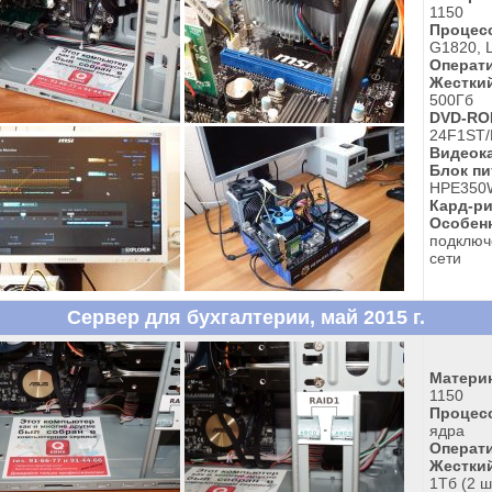
1150
Процес
G1820, L
Операти
Жесткий
500Гб
DVD-RO
24F1ST/
Видеока
Блок пи
HPE350W
Кард-ри
Особен
подключ
сети
Сервер для бухгалтерии, май 2015 г.
Материн
1150
Процес
ядра
Операти
Жесткий
1Тб (2 ш