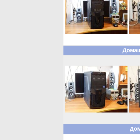
Домаш
Дом