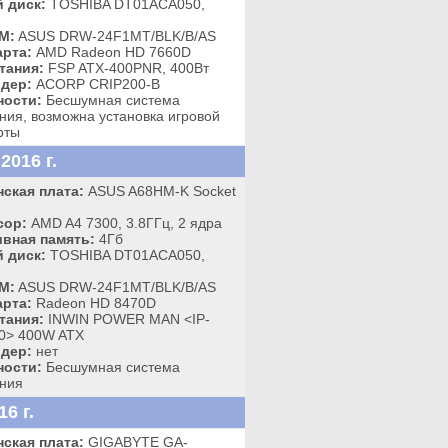
 диск:
TOSHIBA DT01ACA050,
M:
ASUS DRW-24F1MT/BLK/B/AS
рта:
AMD Radeon HD 7660D
тания:
FSP ATX-400PNR, 400Вт
дер:
ACORP CRIP200-B
ности:
Бесшумная система
ния, возможна установка игровой
рты
016 г.
ская плата:
ASUS A68HM-K Socket
сор:
AMD A4 7300, 3.8ГГц, 2 ядра
вная память:
4Гб
 диск:
TOSHIBA DT01ACA050,
M:
ASUS DRW-24F1MT/BLK/B/AS
рта:
Radeon HD 8470D
тания:
INWIN POWER MAN <IP-
0> 400W ATX
дер:
нет
ности:
Бесшумная система
ния
6 г.
ская плата:
GIGABYTE GA-