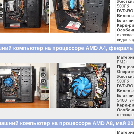
Жесткий
500Гб
DVD-RO
Видеока
Блок пи
Кард-ри
Особен
охлажде
видеока
ний компьютер на процессоре AMD A4, февраль 2
Материн
FM2+
Процес
Операти
Жесткий
500Гб
DVD-RO
Видеока
Блок пи
S400T7-
Кард-ри
Особен
охлажде
ашний компьютер на процессоре AMD A8, май 201
Материн