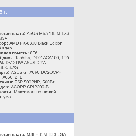
 г.
ская плата:
ASUS M5A78L-M LX3
M3+
сор:
AMD FX-8300 Black Edition,
8 ядер
вная память:
8Гб
 диск:
Toshiba, DT01ACA100, 1Тб
M:
DVD-RW ASUS DRW-
BLK/B/AS
рта:
ASUS GTX660-DC2OCPH-
TX660, 2ГБ
тания:
FSP 500PNR, 500Вт
дер:
ACORP CRIP200-B
ности:
Максимально низкий
 шума
ская плата:
MSI H81M-E33 LGA