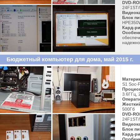
DVD-RO
24F1ST/
Видеока
Блок пи
HPE350W
Кард-ри
Особен
обеспеч
надежно
Бюджетный компьютер для дома, май 2015 г.
Материн
S1 Soc-
Процес
3.6ГГц, 
Операти
Жесткий
500Гб
DVD-RO
24F1ST/
Видеока
Блок пи
Кард-ри
Особен