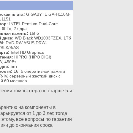
ская плата:
GIGABYTE GA-H110M-
 1151
сор:
INTEL Pentium Dual-Core
.6ГГц, 2 ядра
вная память:
16Гб
 диск:
WD Black WD1003FZEX, 1Тб
M:
DVD-RW ASUS DRW-
BLK/B/AS
рта:
Intel HD Graphics
тания:
HIPRO (HIPO DIGI)
, 450Вт
дер:
нет
ности:
16Гб оперативной памяти
-IV, серверный жесткий диск с
ей 60 месяцев
лении компьютера не старше 5-и
гарантию на компоненты в
ьируется от 1 до 3 лет, тогда
к этому, все вопросы по гарантии
ики до окончания срока