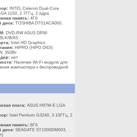
сор:
INTEL Celeron Dual-Core
GA 1150, 2.7ГГц, 2 ядра
вная память:
4Гб
 диск:
TOSHIBA DT01ACA050,
M:
DVD-RW ASUS DRW-
BLK/B/AS
рта:
Intel HD Graphics
тания:
HIPRO (HIPO DIGI)
, 350Вт
дер:
нет
ности:
Наличие Wi-Fi модуля для
ения компьютера к беспроводной
ская плата:
ASUS H97M-E LGA
сор:
Intel Pentium G3240, 3.10ГГц, 2
вная память:
8Гб
 диск:
SEAGATE ST1000DM003,
т)