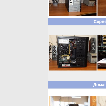
Серве
Домаш