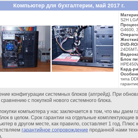
Компьютер для бухгалтерии, май 2017 г.
Материн
S2H LGA
Процес
G4600, 3
Операти
Жесткий
DVD-RO
24D5MT/
Видеока
Блок пи
HPE450W
Кард-ри
Особен
типа DDR
гаранти
ние конфигурации системных блоков (апгрейд). При обнов
 сравнению с покупкой нового системного блока.
купки компьютера у нас заключается в том, что мы даем 
блок в целом. Срок гарантии на отдельные комплектующие вар
ютер в другом месте, как правило, составляет 1 год. Плюс 
ществляем
гарантийное сопровождение
проданной нами техн
.