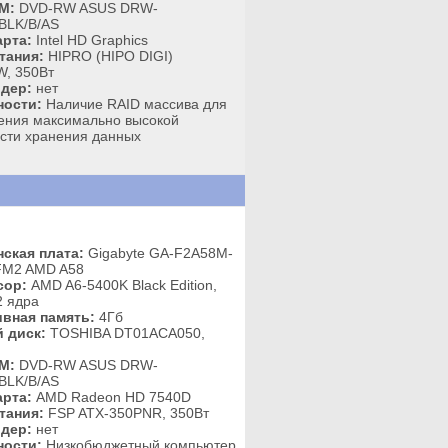
M:
DVD-RW ASUS DRW-
BLK/B/AS
рта:
Intel HD Graphics
тания:
HIPRO (HIPO DIGI)
, 350Вт
дер:
нет
ности:
Наличие RAID массива для
ения максимально высокой
сти хранения данных
ская плата:
Gigabyte GA-F2A58M-
FM2 AMD A58
сор:
AMD A6-5400K Black Edition,
2 ядра
вная память:
4Гб
 диск:
TOSHIBA DT01ACA050,
M:
DVD-RW ASUS DRW-
BLK/B/AS
рта:
AMD Radeon HD 7540D
тания:
FSP ATX-350PNR, 350Вт
дер:
нет
ности:
Низкобюджетный компьютер