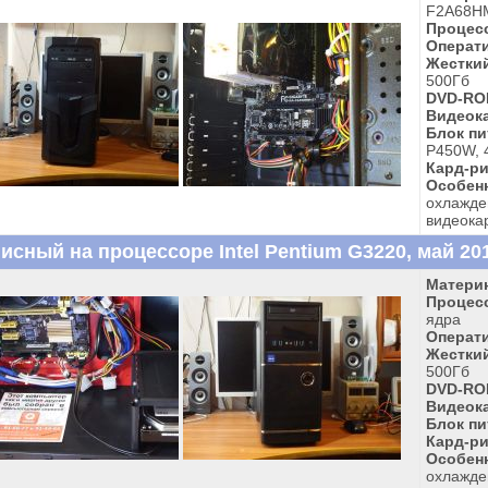
F2A68HM
Процес
Операти
Жесткий
500Гб
DVD-RO
Видеока
Блок пи
P450W, 
Кард-ри
Особен
охлажде
видеока
сный на процессоре Intel Pentium G3220, май 201
Материн
Процес
ядра
Операти
Жесткий
500Гб
DVD-RO
Видеока
Блок пи
Кард-ри
Особен
охлажде