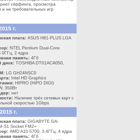
ернет сёрфинга, просмотра
 и не требовательных игр
015 г.
ская плата:
ASUS H81-PLUS LGA
сор:
NTEL Pentium Dual-Core
.0ГГц, 2 ядра
вная память:
4Гб
 диск:
TOSHIBA DT01ACA050,
M:
LG GH24NSC0
рта:
Intel HD Graphics
тания:
HIPRO (HIPO DIGI)
, 350Вт
дер:
нет
ности:
Наличие трёх сетевых карт с
льной скоростью 1Gbps
015 г.
ская плата:
GIGABYTE GA-
-S1 Socket FM2+
сор:
AMD A10 5700, 3.4ГГц, 4 ядра
вная память:
4Гб