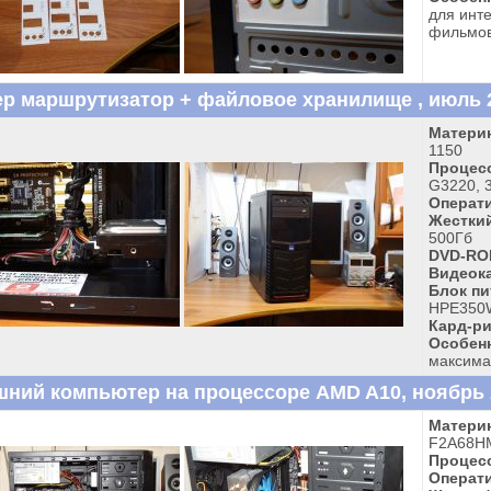
для инт
фильмов
р маршрутизатор + файловое хранилище , июль 2
Материн
1150
Процес
G3220, 3
Операти
Жесткий
500Гб
DVD-RO
Видеока
Блок пи
HPE350W
Кард-ри
Особен
максима
ний компьютер на процессоре AMD A10, ноябрь 2
Материн
F2A68HM
Процес
Операти