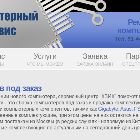
Ре
компь
тел. 91-4
ас
Услуги
Заявка
Пар
МЫ
ЧТО МЫ МОЖЕМ
ЗАЯВКА ОНЛАЙН
СПЕЦП
 под заказ
нии нового компьютера, сервисный центр "КВИК" поможет в
 - это сборка компьютеров под заказ и продажа комплект
и компьютерных компонентов, такими как
Gigabyte
,
Asus
,
FS
твенные комплектующие, при этом цены на них остаются на
поставкам из Москвы (в редких случаях - напрямую из Кит
вые комплектующие по актуальным на сегодняшний день це