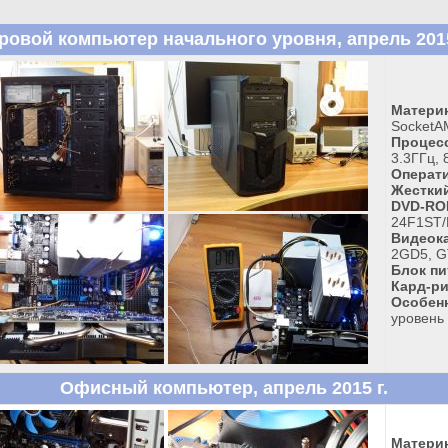
ровой компьютер начального уровня, апрель 2015
Материн
SocketA
Процес
3.3ГГц, 
Операти
Жесткий
DVD-RO
24F1ST/
Видеока
2GD5, G
Блок пи
Кард-ри
Особен
уровень
Офисный компьютер, апрель 2015 г.
Материн