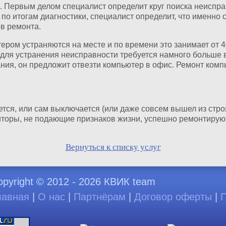
 Первым делом специалист определит круг поиска неисправ
, по итогам диагностики, специалист определит, что именн
в ремонта.
ром устраняются на месте и по времени это занимает от 40
о для устранения неисправности требуется намного больше 
ния, он предложит отвезти компьютер в офис. Ремонт комп
тся, или сам выключается (или даже совсем вышел из стро
торы, не подающие признаков жизни, успешно ремонтирую
Вернуться к списку услуг
opyright © 2012 - 2026 КВИК team
лавная
|
О нас
|
Партнёрам
|
Договор оферты
|
П