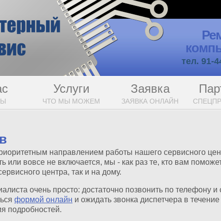
Ре
компь
тел. 91-4
ас
Услуги
Заявка
Пар
МЫ
ЧТО МЫ МОЖЕМ
ЗАЯВКА ОНЛАЙН
СПЕЦП
в
риоритетным направлением работы нашего сервисного цен
 или вовсе не включается, мы - как раз те, кто вам поможе
ервисного центра, так и на дому.
иалиста очень просто: достаточно позвонить по телефону и 
ться
формой онлайн
и ожидать звонка диспетчера в течение
я подробностей.