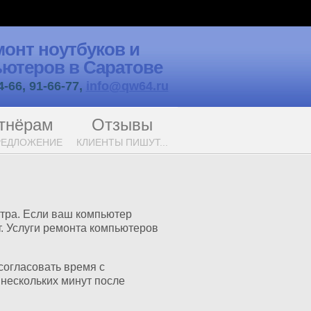
монт ноутбуков и
ютеров в Саратове
4-66, 91-66-77,
info@qw64.ru
тнёрам
Отзывы
РЕДЛОЖЕНИЕ
КЛИЕНТЫ ПИШУТ...
тра. Если ваш компьютер
т. Услуги ремонта компьютеров
согласовать время с
 нескольких минут после