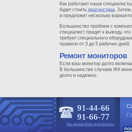
Как работают наши специалисты.
будет стоить
диагностика
. Затем
и предложит несколько варианто
Большинство проблем с компьюте
специалист придет к выводу, чт
требует специального оборудова
правило от 3 до 5 рабочих дней.
Ремонт мониторов
Если ваш монитор долго включае
В большинстве случаев ЖК мони
долго и надежно.
C
91-44-66
Г
91-66-77
Мы можем Вам перезвонить