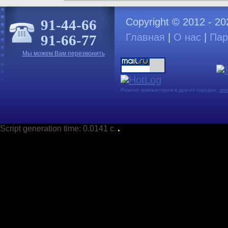
Copyright © 2012 - 2
91-44-66
Главная
|
О нас
|
Пар
91-66-77
Мы можем Вам перезвонить
Ремонт компьютеров в других городах:
rem
Script generation time: 0.0141 с.