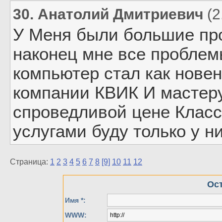
30. Анатолий Дмитриевич
(2
У Меня были большие пр
наконец мне все проблем
компьютер стал как новен
компании КВИК И мастер
спроведливой цене Класс
услугами буду только у ни
Страница:
1
2
3
4
5
6
7
8
[9]
10
11
12
Ос
Имя *:
WWW: